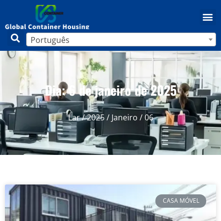
Português
Dia: 6 de janeiro de 2025
Lar
/
2025
/
Janeiro
/ 06
CASA MÓVEL