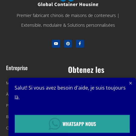
Premier fabricant chinois de maisons de conteneurs |
Extensible, modulaire & Solutions personnalisées
Entreprise
Obtenez les
dernières offres
Maison
Salut! Si vous avez besoin d'aide, je suis toujours
À propos
là.
Promotions, nouveaux produits,
Produit
offres et ventes. Directement dans
Blog
votre boîte de réception.
WHATSAPP NOUS
Contact