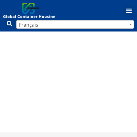
Français
Combien coûte l’installation d’une
maison mobile sur terre – Guide
complet 2025
Maison
/
Mobil-home
/ Combien coûte l’installation
d’une maison mobile sur terre – Guide complet 2025