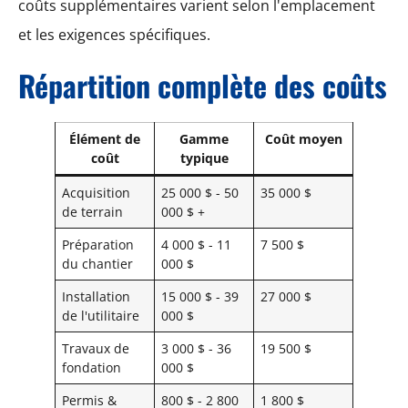
coûts supplémentaires varient selon l'emplacement
et les exigences spécifiques.
Répartition complète des coûts
Élément de
Gamme
Coût moyen
coût
typique
Acquisition
25 000 $ - 50
35 000 $
de terrain
000 $ +
Préparation
4 000 $ - 11
7 500 $
du chantier
000 $
Installation
15 000 $ - 39
27 000 $
de l'utilitaire
000 $
Travaux de
3 000 $ - 36
19 500 $
fondation
000 $
Permis &
800 $ - 2 800
1 800 $