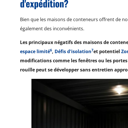
d'expédition?
Bien que les maisons de conteneurs offrent de n
également des inconvénients.
Les principaux négatifs des maisons de conte
6
7
espace limité
,
Défis d'isolation
et potentiel
Zo
modifications comme les fenêtres ou les portes p
rouille peut se développer sans entretien appro