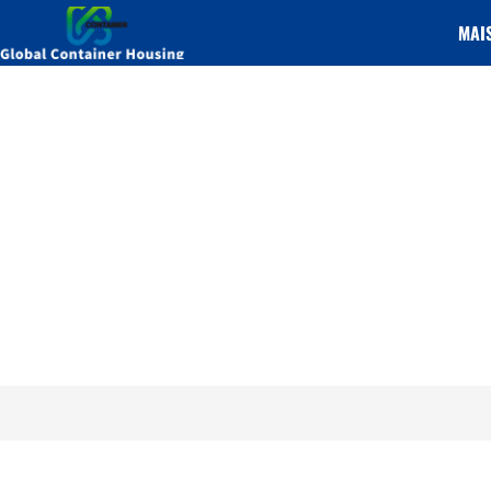
MAI
Quels sont
Maison
/
Mob