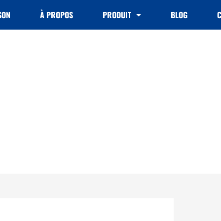
SON
À PROPOS
PRODUIT
BLOG
 les pros d'un conteneur?
il-home
/ Quels sont les pros d'un conteneur?