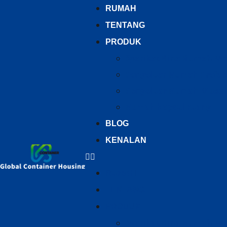
RUMAH
TENTANG
PRODUK
Syarikat Bina Rumah Mo
Pengeluar Rumah Prefab
Pengeluar Rumah Mudah
Rumah kapsul ruang
BLOG
KENALAN
RUMAH
TENTANG
PRODUK
Syarikat Bina Rumah Mo