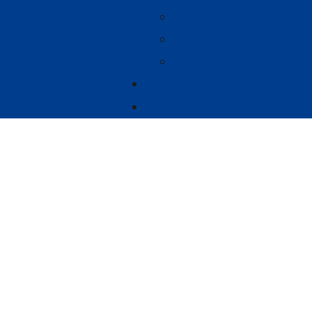
Pengeluar Rumah Prefab
Pengeluar Rumah Mudah
Rumah kapsul ruang
BLOG
KENALAN
Berapakah Kos untuk
Tanah – 
Rumah
/
Rumah Mudah Alih
/ Berapakah K