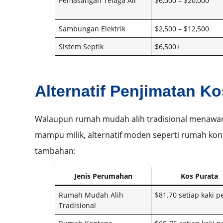
Pemasangan Telaga Air
$6,000 – $20,000
Sambungan Elektrik
$2,500 – $12,500
Sistem Septik
$6,500+
Alternatif Penjimatan Ko
Walaupun rumah mudah alih tradisional menawa
mampu milik, alternatif moden seperti rumah ko
tambahan:
Jenis Perumahan
Kos Purata
Rumah Mudah Alih
$81.70 setiap kaki p
Tradisional