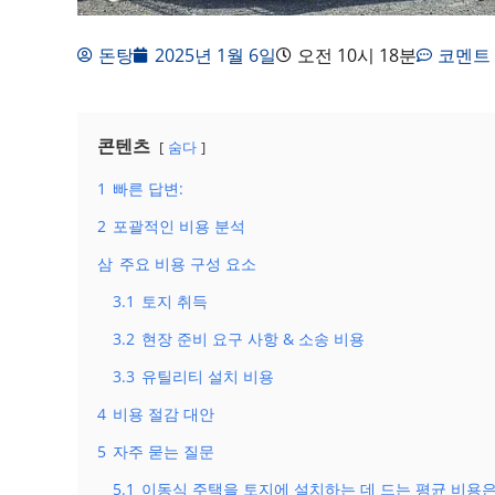
돈탕
2025년 1월 6일
오전 10시 18분
코멘트
콘텐츠
숨다
1
빠른 답변:
2
포괄적인 비용 분석
삼
주요 비용 구성 요소
3.1
토지 취득
3.2
현장 준비 요구 사항 & 소송 비용
3.3
유틸리티 설치 비용
4
비용 절감 대안
5
자주 묻는 질문
5.1
이동식 주택을 토지에 설치하는 데 드는 평균 비용