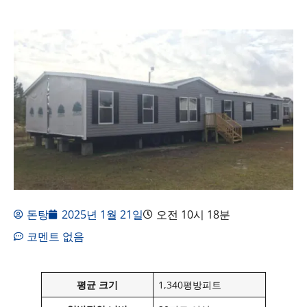
돈탕
2025년 1월 21일
오전 10시 18분
코멘트 없음
평균 크기
1,340평방피트