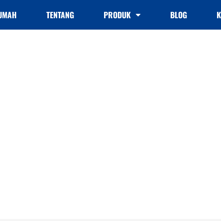
UMAH
TENTANG
PRODUK
BLOG
K
lih mempunyai ekuiti? Len
a nilai di perumahan yang 
ih mempunyai ekuiti? Lengkap 2025 Panduan untuk membin
dihasilkan