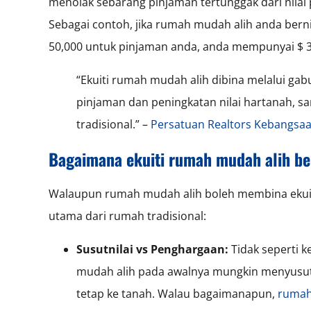
menolak sebarang pinjaman tertunggak dari nila
Sebagai contoh, jika rumah mudah alih anda berni
50,000 untuk pinjaman anda, anda mempunyai $ 30
“Ekuiti rumah mudah alih dibina melalui ga
pinjaman dan peningkatan nilai hartanah, s
tradisional.” –
Persatuan Realtors Kebangsa
Bagaimana ekuiti rumah mudah alih ber
Walaupun rumah mudah alih boleh membina ekuit
utama dari rumah tradisional:
Susutnilai vs Penghargaan:
Tidak seperti 
mudah alih pada awalnya mungkin menyusut ni
tetap ke tanah. Walau bagaimanapun,
rumah