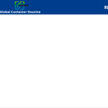
R
Adakah rumah mudah a
Panduan untuk membin
Rumah
/
Rumah Mudah Alih
/ Adakah rumah mudah al