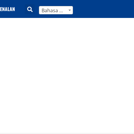
ENALAN
Bahasa Melayu
gkap 2025
dihasilkan
a nilai di perumahan yang