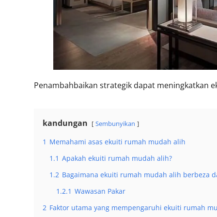
Penambahbaikan strategik dapat meningkatkan e
kandungan
Sembunyikan
1
Memahami asas ekuiti rumah mudah alih
1.1
Apakah ekuiti rumah mudah alih?
1.2
Bagaimana ekuiti rumah mudah alih berbeza da
1.2.1
Wawasan Pakar
2
Faktor utama yang mempengaruhi ekuiti rumah mu