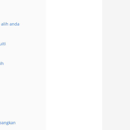
 alih anda
iti
ih
mbangkan